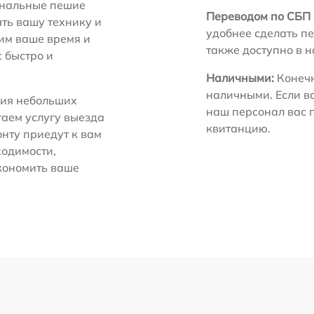
нальные пешие
Переводом по СБП 
ть вашу технику и
удобнее сделать пе
ним ваше время и
также доступно в 
с быстро и
Наличными:
Конечн
наличными. Если в
ия небольших
наш персонал вас 
гаем услугу выезда
квитанцию.
нту приедут к вам
ходимости,
экономить ваше