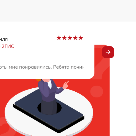
илл
–
2ГИС
и проблему, ответив на все мои вопросы. Приятно видет
оты мне понравились. Ребята починили мой гаджет за от