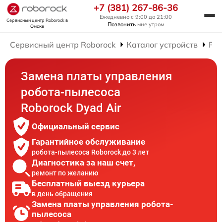
+7 (381) 267-86-36
Ежедневно с 9:00 до 21:00
Сервисный центр Roborock
в
Позвонить
мне утром
Омске
Сервисный центр Roborock
Каталог устройств
Рем
Замена платы управления
робота-пылесоса
Roborock Dyad Air
Официальный сервис
Гарантийное обслуживание
робота-пылесоса Roborock до 3 лет
Диагностика за наш счет,
ремонт по желанию
Бесплатный выезд курьера
в день обращения
Замена платы управления робота-
пылесоса