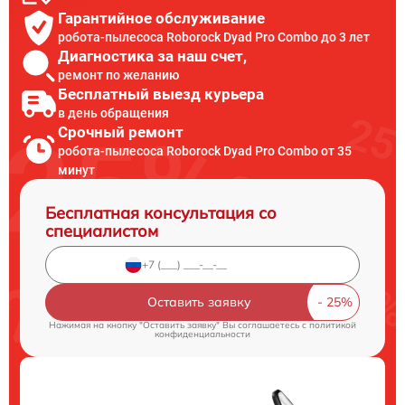
Гарантийное обслуживание
робота-пылесоса Roborock Dyad Pro Combo до 3 лет
Диагностика за наш счет,
ремонт по желанию
Бесплатный выезд курьера
в день обращения
Срочный ремонт
робота-пылесоса Roborock Dyad Pro Combo от 35
минут
Бесплатная консультация со
специалистом
Оставить заявку
Нажимая на кнопку "Оставить заявку" Вы соглашаетесь c
политикой
конфиденциальности