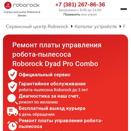
+7 (381) 267-86-36
Ежедневно с 9:00 до 21:00
Сервисный центр Roborock
в
Позвонить
мне утром
Омске
Сервисный центр Roborock
Каталог устройств
Рем
Ремонт платы управления
робота-пылесоса
Roborock Dyad Pro Combo
Официальный сервис
Гарантийное обслуживание
робота-пылесоса Roborock до 3 лет
Диагностика за наш счет,
ремонт по желанию
Бесплатный выезд курьера
в день обращения
Ремонт платы управления робота-
пылесоса