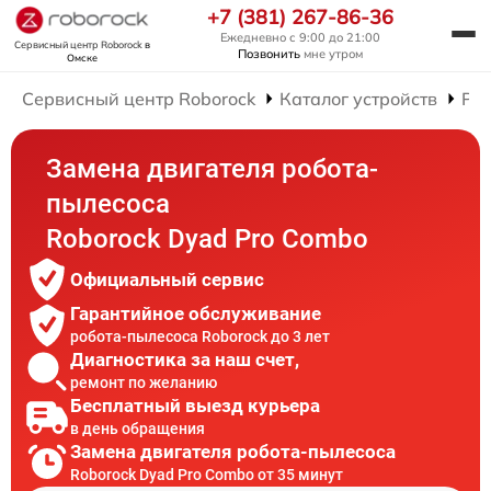
+7 (381) 267-86-36
Ежедневно с 9:00 до 21:00
Сервисный центр Roborock
в
Позвонить
мне утром
Омске
Сервисный центр Roborock
Каталог устройств
Рем
Замена двигателя робота-
пылесоса
Roborock Dyad Pro Combo
Официальный сервис
Гарантийное обслуживание
робота-пылесоса Roborock до 3 лет
Диагностика за наш счет,
ремонт по желанию
Бесплатный выезд курьера
в день обращения
Замена двигателя робота-пылесоса
Roborock Dyad Pro Combo от 35 минут