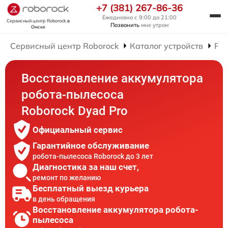
+7 (381) 267-86-36
Ежедневно с 9:00 до 21:00
Сервисный центр Roborock
в
Позвонить
мне утром
Омске
Сервисный центр Roborock
Каталог устройств
Рем
Восстановление аккумулятора
робота-пылесоса
Roborock Dyad Pro
Официальный сервис
Гарантийное обслуживание
робота-пылесоса Roborock до 3 лет
Диагностика за наш счет,
ремонт по желанию
Бесплатный выезд курьера
в день обращения
Восстановление аккумулятора робота-
пылесоса