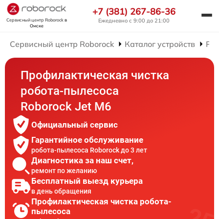
+7 (381) 267-86-36
Сервисный центр Roborock
в
Ежедневно с 9:00 до 21:00
Омске
Сервисный центр Roborock
Каталог устройств
Рем
Профилактическая чистка
робота-пылесоса
Roborock Jet M6
Официальный сервис
Гарантийное обслуживание
робота-пылесоса Roborock до 3 лет
Диагностика за наш счет,
ремонт по желанию
Бесплатный выезд курьера
в день обращения
Профилактическая чистка робота-
пылесоса