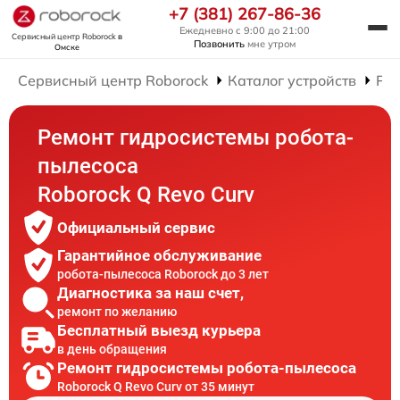
+7 (381) 267-86-36
Ежедневно с 9:00 до 21:00
Сервисный центр Roborock
в
Позвонить
мне утром
Омске
Сервисный центр Roborock
Каталог устройств
Рем
Ремонт гидросистемы робота-
пылесоса
Roborock Q Revo Curv
Официальный сервис
Гарантийное обслуживание
робота-пылесоса Roborock до 3 лет
Диагностика за наш счет,
ремонт по желанию
Бесплатный выезд курьера
в день обращения
Ремонт гидросистемы робота-пылесоса
Roborock Q Revo Curv от 35 минут