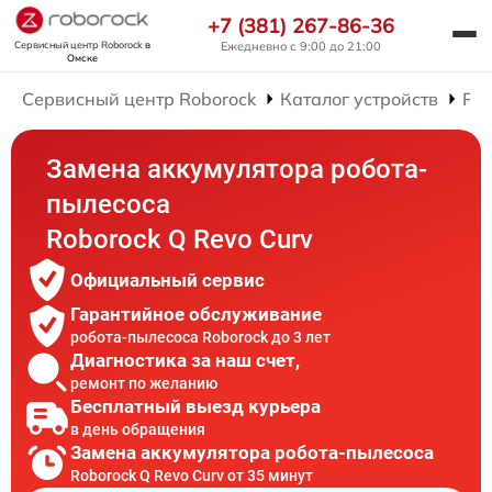
+7 (381) 267-86-36
Сервисный центр Roborock
в
Ежедневно с 9:00 до 21:00
Омске
Сервисный центр Roborock
Каталог устройств
Рем
Замена аккумулятора робота-
пылесоса
Roborock Q Revo Curv
Официальный сервис
Гарантийное обслуживание
робота-пылесоса Roborock до 3 лет
Диагностика за наш счет,
ремонт по желанию
Бесплатный выезд курьера
в день обращения
Замена аккумулятора робота-пылесоса
Roborock Q Revo Curv от 35 минут