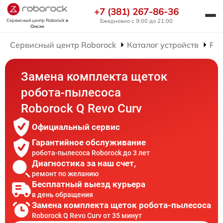
+7 (381) 267-86-36
Сервисный центр Roborock
в
Ежедневно с 9:00 до 21:00
Омске
Сервисный центр Roborock
Каталог устройств
Рем
Замена комплекта щеток
робота-пылесоса
Roborock Q Revo Curv
Официальный сервис
Гарантийное обслуживание
робота-пылесоса Roborock до 3 лет
Диагностика за наш счет,
ремонт по желанию
Бесплатный выезд курьера
в день обращения
Замена комплекта щеток робота-пылесоса
Roborock Q Revo Curv от 35 минут