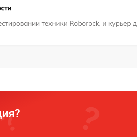
сти
тировании техники Roborock, и курьер до
ция?