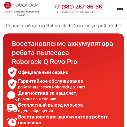
+7 (381) 267-86-36
Сервисный центр Roborock
в
Ежедневно с 9:00 до 21:00
Омске
Сервисный центр Roborock
Каталог устройств
Рем
Восстановление аккумулятора
робота-пылесоса
Roborock Q Revo Pro
Официальный сервис
Гарантийное обслуживание
робота-пылесоса Roborock до 3 лет
Диагностика за наш счет,
ремонт по желанию
Бесплатный выезд курьера
в день обращения
Восстановление аккумулятора робота-
пылесоса