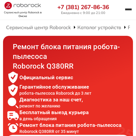
+7 (381) 267-86-36
Сервисный центр Roborock
в
Ежедневно с 9:00 до 21:00
Омске
Сервисный центр Roborock
Каталог устройств
Рем
Ремонт блока питания робота-
пылесоса
Roborock Q380RR
Официальный сервис
Гарантийное обслуживание
робота-пылесоса Roborock до 3 лет
Диагностика за наш счет,
ремонт по желанию
Бесплатный выезд курьера
в день обращения
Ремонт блока питания робота-пылесоса
Roborock Q380RR от 35 минут