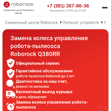
+7 (381) 267-86-36
Сервисный центр Roborock
в
Ежедневно с 9:00 до 21:00
Омске
Сервисный центр Roborock
Каталог устройств
Рем
Замена колеса управления
робота-пылесоса
Roborock Q380RR
Официальный сервис
Гарантийное обслуживание
робота-пылесоса Roborock до 3 лет
Диагностика за наш счет,
ремонт по желанию
Бесплатный выезд курьера
в день обращения
Замена колеса управления робота-
пылесоса