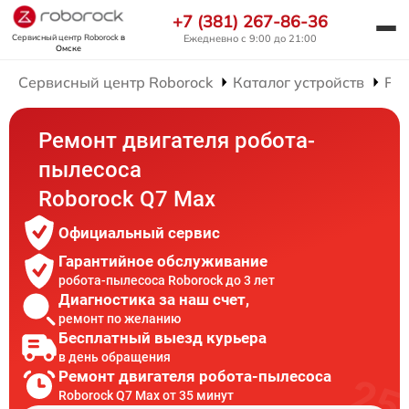
+7 (381) 267-86-36
Сервисный центр Roborock
в
Ежедневно с 9:00 до 21:00
Омске
Сервисный центр Roborock
Каталог устройств
Рем
Ремонт двигателя робота-
пылесоса
Roborock Q7 Max
Официальный сервис
Гарантийное обслуживание
робота-пылесоса Roborock до 3 лет
Диагностика за наш счет,
ремонт по желанию
Бесплатный выезд курьера
в день обращения
Ремонт двигателя робота-пылесоса
Roborock Q7 Max от 35 минут