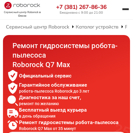
+7 (381) 267-86-36
Сервисный центр Roborock
в
Ежедневно с 9:00 до 21:00
Омске
Сервисный центр Roborock
Каталог устройств
Рем
Ремонт гидросистемы робота-
пылесоса
Roborock Q7 Max
Официальный сервис
Гарантийное обслуживание
робота-пылесоса Roborock до 3 лет
Диагностика за наш счет,
ремонт по желанию
Бесплатный выезд курьера
в день обращения
Ремонт гидросистемы робота-пылесоса
Roborock Q7 Max от 35 минут