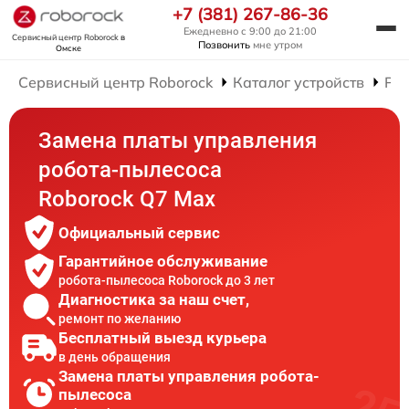
+7 (381) 267-86-36
Ежедневно с 9:00 до 21:00
Сервисный центр Roborock
в
Позвонить
мне утром
Омске
Сервисный центр Roborock
Каталог устройств
Рем
Замена платы управления
робота-пылесоса
Roborock Q7 Max
Официальный сервис
Гарантийное обслуживание
робота-пылесоса Roborock до 3 лет
Диагностика за наш счет,
ремонт по желанию
Бесплатный выезд курьера
в день обращения
Замена платы управления робота-
пылесоса