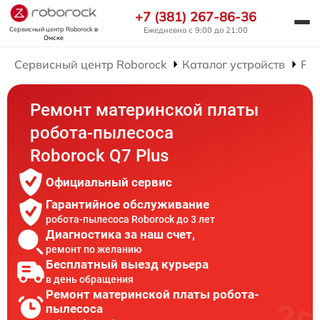
+7 (381) 267-86-36
Сервисный центр Roborock
в
Ежедневно с 9:00 до 21:00
Омске
Сервисный центр Roborock
Каталог устройств
Рем
Ремонт материнской платы
робота-пылесоса
Roborock Q7 Plus
Официальный сервис
Гарантийное обслуживание
робота-пылесоса Roborock до 3 лет
Диагностика за наш счет,
ремонт по желанию
Бесплатный выезд курьера
в день обращения
Ремонт материнской платы робота-
пылесоса