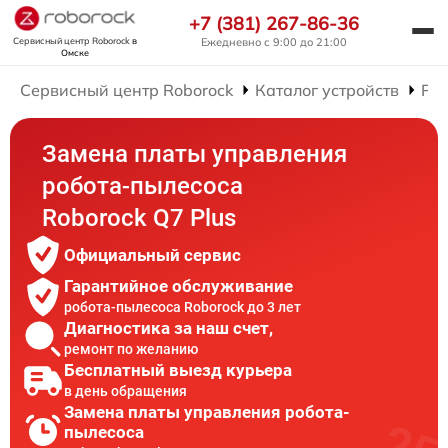
+7 (381) 267-86-36
Сервисный центр Roborock
в
Ежедневно с 9:00 до 21:00
Омске
Сервисный центр Roborock
Каталог устройств
Рем
Замена платы управления
робота-пылесоса
Roborock Q7 Plus
Официальный сервис
Гарантийное обслуживание
робота-пылесоса Roborock до 3 лет
Диагностика за наш счет,
ремонт по желанию
Бесплатный выезд курьера
в день обращения
Замена платы управления робота-
пылесоса