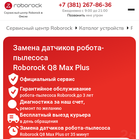
+7 (381) 267-86-36
Ежедневно с 9:00 до 21:00
Сервисный центр Roborock
в
Позвонить
мне утром
Омске
Сервисный центр Roborock
Каталог устройств
Рем
Замена датчиков робота-
пылесоса
Roborock Q8 Max Plus
Официальный сервис
Гарантийное обслуживание
робота-пылесоса Roborock до 3 лет
Диагностика за наш счет,
ремонт по желанию
Бесплатный выезд курьера
в день обращения
Замена датчиков робота-пылесоса
Roborock Q8 Max Plus от 35 минут