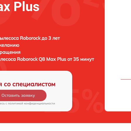
x Plus
ылесоса Roborock до 3 лет
 желанию
бращения
ылесоса
Roborock Q8 Max Plus от 35 минут
я со специалистом
Оставить заявку
есь c
политикой конфиденциальности