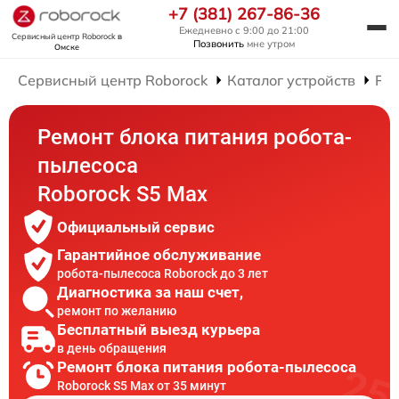
+7 (381) 267-86-36
Ежедневно с 9:00 до 21:00
Сервисный центр Roborock
в
Позвонить
мне утром
Омске
Сервисный центр Roborock
Каталог устройств
Рем
Ремонт блока питания робота-
пылесоса
Roborock S5 Max
Официальный сервис
Гарантийное обслуживание
робота-пылесоса Roborock до 3 лет
Диагностика за наш счет,
ремонт по желанию
Бесплатный выезд курьера
в день обращения
Ремонт блока питания робота-пылесоса
Roborock S5 Max от 35 минут