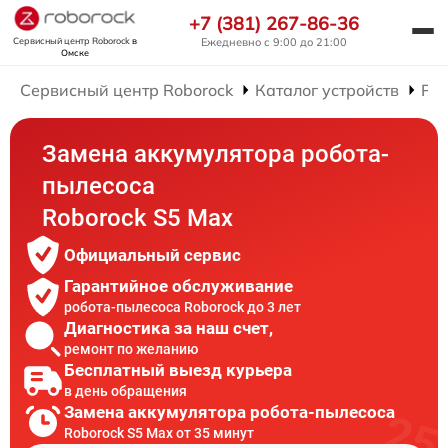
+7 (381) 267-86-36
Сервисный центр Roborock
в
Ежедневно с 9:00 до 21:00
Омске
Сервисный центр Roborock
Каталог устройств
Рем
Замена аккумулятора робота-
пылесоса
Roborock S5 Max
Официальный сервис
Гарантийное обслуживание
робота-пылесоса Roborock до 3 лет
Диагностика за наш счет,
ремонт по желанию
Бесплатный выезд курьера
в день обращения
Замена аккумулятора робота-пылесоса
Roborock S5 Max от 35 минут