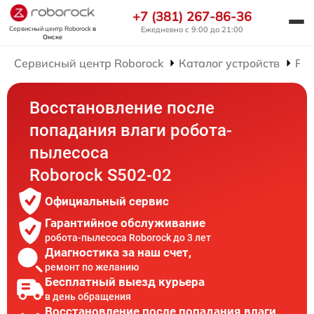
+7 (381) 267-86-36
Сервисный центр Roborock
в
Ежедневно с 9:00 до 21:00
Омске
Сервисный центр Roborock
Каталог устройств
Рем
Восстановление после
попадания влаги робота-
пылесоса
Roborock S502-02
Официальный сервис
Гарантийное обслуживание
робота-пылесоса Roborock до 3 лет
Диагностика за наш счет,
ремонт по желанию
Бесплатный выезд курьера
в день обращения
Восстановление после попадания влаги