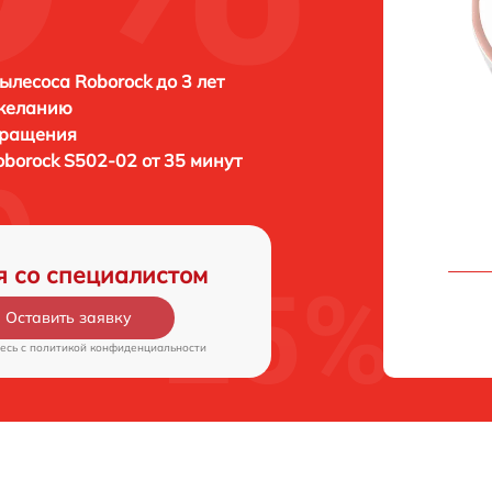
ылесоса Roborock до 3 лет
 желанию
бращения
oborock S502-02 от 35 минут
я со специалистом
Оставить заявку
есь c
политикой конфиденциальности