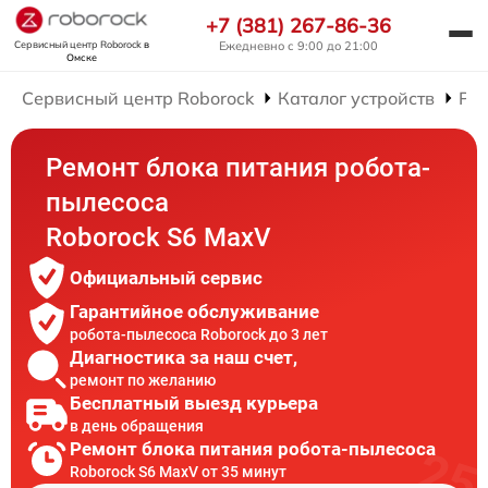
+7 (381) 267-86-36
Сервисный центр Roborock
в
Ежедневно с 9:00 до 21:00
Омске
Сервисный центр Roborock
Каталог устройств
Рем
Ремонт блока питания робота-
пылесоса
Roborock S6 MaxV
Официальный сервис
Гарантийное обслуживание
робота-пылесоса Roborock до 3 лет
Диагностика за наш счет,
ремонт по желанию
Бесплатный выезд курьера
в день обращения
Ремонт блока питания робота-пылесоса
Roborock S6 MaxV от 35 минут