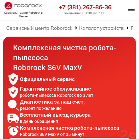
+7 (381) 267-86-36
Сервисный центр Roborock
в
Ежедневно с 9:00 до 21:00
Омске
Сервисный центр Roborock
Каталог устройств
Рем
Комплексная чистка робота-
пылесоса
Roborock S6V MaxV
Официальный сервис
Гарантийное обслуживание
робота-пылесоса Roborock до 3 лет
Диагностика за наш счет,
ремонт по желанию
Бесплатный выезд курьера
в день обращения
Комплексная чистка робота-пылесоса
Roborock S6V MaxV от 35 минут