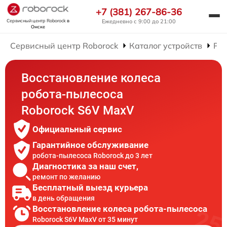
+7 (381) 267-86-36
Сервисный центр Roborock
в
Ежедневно с 9:00 до 21:00
Омске
Сервисный центр Roborock
Каталог устройств
Рем
Восстановление колеса
робота-пылесоса
Roborock S6V MaxV
Официальный сервис
Гарантийное обслуживание
робота-пылесоса Roborock до 3 лет
Диагностика за наш счет,
ремонт по желанию
Бесплатный выезд курьера
в день обращения
Восстановление колеса робота-пылесоса
Roborock S6V MaxV от 35 минут