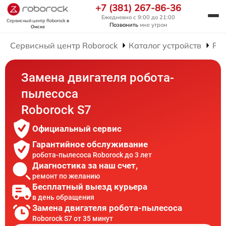
+7 (381) 267-86-36
Ежедневно с 9:00 до 21:00
Сервисный центр Roborock
в
Позвонить
мне утром
Омске
Сервисный центр Roborock
Каталог устройств
Рем
Замена двигателя робота-
пылесоса
Roborock S7
Официальный сервис
Гарантийное обслуживание
робота-пылесоса Roborock до 3 лет
Диагностика за наш счет,
ремонт по желанию
Бесплатный выезд курьера
в день обращения
Замена двигателя робота-пылесоса
Roborock S7 от 35 минут