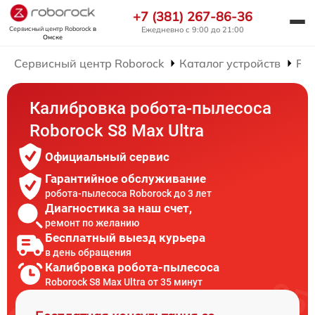
+7 (381) 267-86-36
Сервисный центр Roborock
в
Ежедневно с 9:00 до 21:00
Омске
Сервисный центр Roborock
Каталог устройств
Рем
Калибровка робота-пылесоса
Roborock S8 Max Ultra
Официальный сервис
Гарантийное обслуживание
робота-пылесоса Roborock до 3 лет
Диагностика за наш счет,
ремонт по желанию
Бесплатный выезд курьера
в день обращения
Калибровка робота-пылесоса
Roborock S8 Max Ultra от 35 минут