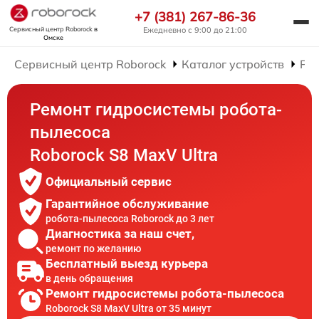
+7 (381) 267-86-36
Сервисный центр Roborock
в
Ежедневно с 9:00 до 21:00
Омске
Сервисный центр Roborock
Каталог устройств
Рем
Ремонт гидросистемы робота-
пылесоса
Roborock S8 MaxV Ultra
Официальный сервис
Гарантийное обслуживание
робота-пылесоса Roborock до 3 лет
Диагностика за наш счет,
ремонт по желанию
Бесплатный выезд курьера
в день обращения
Ремонт гидросистемы робота-пылесоса
Roborock S8 MaxV Ultra от 35 минут