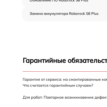
Обновление ПО Roborock S8 Plus
Замена аккумулятора Roborock S8 Plus
Ремонт цепи питания Roborock S8 Plus
Прошивка Roborock S8 Plus
Замена материнской платы Roborock S8 Plu
Гарантийные обязательст
Профилактическая чистка Roborock S8 Plus
Гарантия от сервиса: на смонтированные к
Ремонт материнской платы Roborock S8 Plu
Что считается гарантийным случаем?
Комплексная чистка Roborock S8 Plus
Для работ: Повторное возникновение дефект
Восстановление аккумулятора Roborock S8