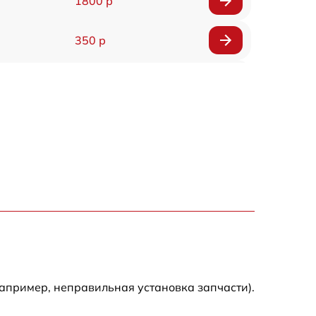
1800 р
350 р
600 р
1800 р
500 р
650 р
900 р
1600 р
апример, неправильная установка запчасти).