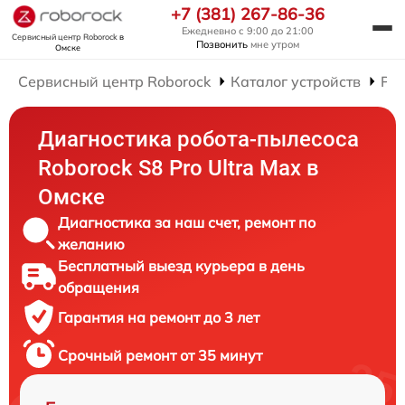
+7 (381) 267-86-36
Ежедневно с 9:00 до 21:00
Сервисный центр Roborock
в
Позвонить
мне утром
Омске
Сервисный центр Roborock
Каталог устройств
Рем
Диагностика робота-пылесоса
Roborock S8 Pro Ultra Max в
Омске
Диагностика за наш счет, ремонт по
желанию
Бесплатный выезд курьера в день
обращения
Гарантия на ремонт до 3 лет
Срочный ремонт от 35 минут