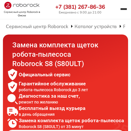
+7 (381) 267-86-36
Сервисный центр Roborock
в
Ежедневно с 9:00 до 21:00
Омске
Сервисный центр Roborock
Каталог устройств
Рем
Замена комплекта щеток
робота-пылесоса
Roborock S8 (S80ULT)
Официальный сервис
Гарантийное обслуживание
робота-пылесоса Roborock до 3 лет
Диагностика за наш счет,
ремонт по желанию
Бесплатный выезд курьера
в день обращения
Замена комплекта щеток робота-пылесоса
Roborock S8 (S80ULT) от 35 минут