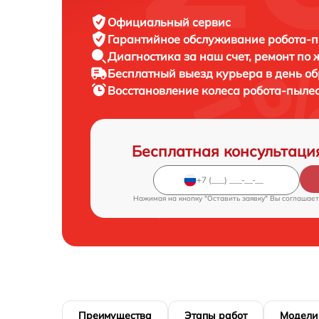
Официальный сервис
Гарантийное обслуживание
робота-п
Диагностика за наш счет,
ремонт по
Бесплатный выезд курьера
в день о
Восстановление колеса робота-пыле
Бесплатная консультаци
Нажимая на кнопку "Оставить заявку" Вы соглашает
Преимущества
Этапы работ
Модели