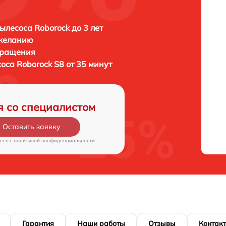
ылесоса Roborock до 3 лет
 желанию
бращения
соса
Roborock S8 от 35 минут
я со специалистом
Оставить заявку
есь c
политикой конфиденциальности
Гарантия
Наши работы
Отзывы
Контак