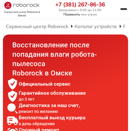
+7 (381) 267-86-36
Ежедневно с 9:00 до 21:00
Сервисный центр Roborock
в
Позвонить
мне утром
Омске
Сервисный центр Roborock
Каталог устройств
Рем
Восстановление после
попадания влаги робота-
пылесоса
Roborock в Омске
Официальный сервис
Гарантийное обслуживание
до 3 лет
Диагностика за наш счет,
ремонт по желанию
Бесплатный выезд курьера
в день обращения
Срочный ремонт